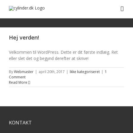
Skip
to
content
Hej verden!
Velkommen til WordPress. Dette er dit første indlæg. Ret
eller slet det og begynd derefter at skrive!
By
Webmaster
|
april 20th, 2017
|
Ikke kategoriseret
|
1
Comment
Read More
KONTAKT