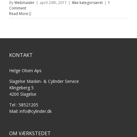
By
Webmaster
|
april 20th, 2017
|
Ikke kategoriseret
|
1
Comment
Read More
KONTAKT
Helge Olsen Aps
Slagelse Maskin- & Cylinder Service
Klingeberg 5
4200 Slagelse
Tel : 58521205
Mail: info@cylinder.dk
OM VÆRKSTEDET